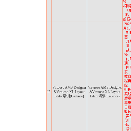
务......
-即
-（
课
前报名
202
月10
期
惠..
开
训.
战
操..
门
通..
匹
家..
教育.
程
级..
Virtuoso AMS Designer
Virtuoso AMS Designer
相长
I2
&Virtuoso XL Layout
&Virtuoso XL Layout
实践.
Editor培训(Cadence)
Editor培训(Cadence)
质
尊
日
报名中
实
训..
播
培