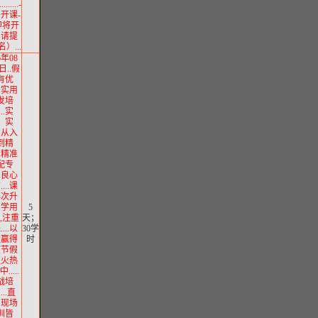
........-
将开课-
即将开
，请提
）...
6年08
日..假
有优
..实用
发培
...实
、实
..从入
到精
..精准
配专
..良心
...课
再次升
..学用
5
,注重
天；
...以
30学
量赢得
时
重节假
班火热
.....
战培
....直
、现场
训皆