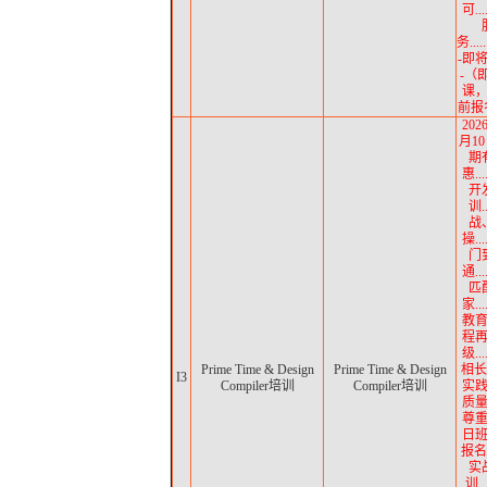
可..
务......
-即
-（
课
前报名
202
月10
期
惠..
开
训.
战
操..
门
通..
匹
家..
教育.
程
级..
Prime Time & Design
Prime Time & Design
相长
I3
Compiler培训
Compiler培训
实践.
质
尊
日
报名中
实
训..