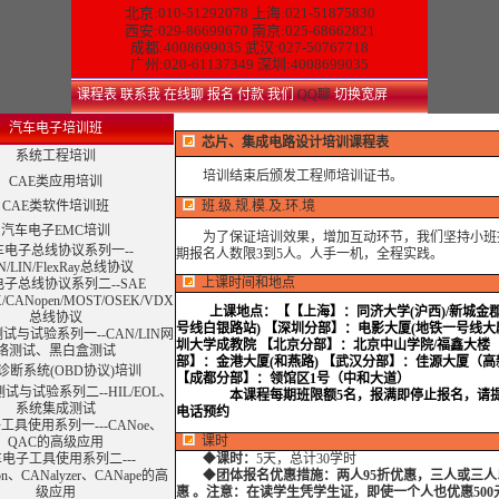
北京:010-51292078
上海:021-51875830
西安:029-86699670 南京:025-68662821
成都:4008699035 武汉:027-50767718
广州:020-61137349 深圳:4008699035
课程表
联系我
在线聊
报名
付款
我们
QQ聊
切换宽屏
汽车电子培训班
芯片、集成电路设计培训课程表
系统工程培训
培训结束后颁发工程师培训证书。
CAE类应用培训
CAE类软件培训班
班.级.规.模.及.环.境
汽车电子EMC培训
为了保证培训效果，增加互动环节，我们坚持小班
车电子总线协议系列一--
期报名人数限3到5人。人手一机，全程实践。
N/LIN/FlexRay总线协议
上课时间和地点
子总线协议系列二--SAE
X/CANopen/MOST/OSEK/VDX
上课地点：
【【上海】：同济大学(沪西)/新城金郡
总线协议
号线白银路站) 【深圳分部】：电影大厦(地铁一号线大剧
试与试验系列一--CAN/LIN网
圳大学成教院 【北京分部】：北京中山学院/福鑫大楼 
络测试、黑白盒测试
部】：金港大厦(和燕路) 【武汉分部】：佳源大厦（
诊断系统(OBD协议)培训
【成都分部】：领馆区1号（中和大道）
试与试验系列二--HIL/EOL、
本课程每期班限额5名，报满即停止报名，请
系统集成测试
电话预约
工具使用系列一---CANoe、
课时
QAC的高级应用
电子工具使用系列二---
◆
课时：
5天，总计30学时
ion、CANalyzer、CANape的高
◆
团体报名优惠措施：两人95折优惠，三人或三人
级应用
惠 。注意：在读学生凭学生证，即使一个人也优惠500