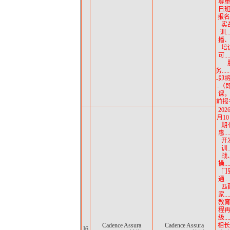
尊
日
报名中
实
训..
播
培
可..
务......
-即
-（
课
前报名
202
月10
期
惠..
开
训.
战
操..
门
通..
匹
家..
教育.
程
级..
Cadence Assura
Cadence Assura
相长
I6