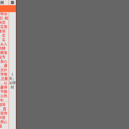
时
间
期
6年08
日..假
有优
..实用
发培
...实
、实
..从入
到精
..精准
配专
..良心
...课
再次升
..学用
5
,注重
天；
...以
30学
量赢得
时
重节假
班火热
.....
战培
....直
、现场
训皆
..用心
服