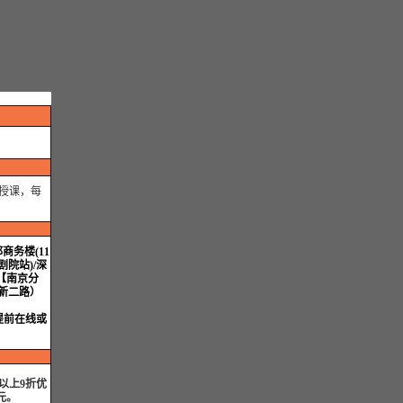
授课，每
商务楼(11
院站)/深
【南京分
高新二路）
提前在线或
以上9折优
元。