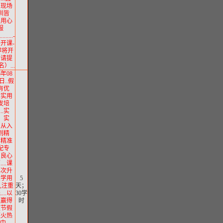
、现场
训皆
..用心
服
........-
将开课-
即将开
，请提
）...
6年08
日..假
有优
..实用
发培
...实
、实
..从入
到精
..精准
配专
..良心
...课
再次升
..学用
5
,注重
天；
...以
30学
量赢得
时
重节假
班火热