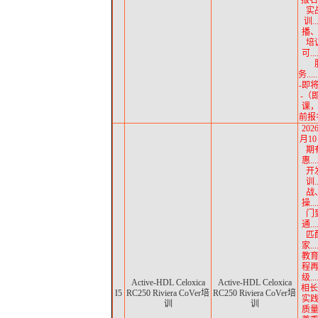
报名中
实
训..
播
培
可..
务......
-即
-（
课
前报名
202
月10
期
惠..
开
训.
战
操..
门
通..
匹
家..
教育.
程
级..
Active-HDL Celoxica
Active-HDL Celoxica
相长
I5
RC250 Riviera CoVer培
RC250 Riviera CoVer培
实践.
训
训
质