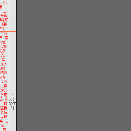
..用心
服
........-
将开课-
即将开
，请提
）...
6年08
日..假
有优
..实用
发培
...实
、实
..从入
到精
..精准
配专
..良心
...课
再次升
..学用
5
,注重
天；
...以
30学
量赢得
时
重节假
班火热
.....
战培
....直