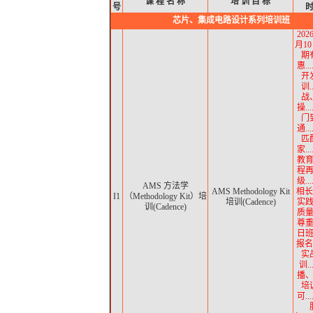
课
程
名
称
培
训
目
标
号
芯片、集成电路设计系列培训班
202
月10
期
惠..
开
训.
战
操..
门
通..
匹
家..
教育.
程
级..
AMS 方法学
AMS Methodology Kit
相长
I1
（Methodology Kit）培
培训(Cadence)
实践.
训(Cadence)
质
尊
日
报名中
实
训..
播
培
可..