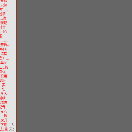
重节假
班火热
.....
战培
....直
、现场
训皆
..用心
服
........-
将开课-
即将开
，请提
）...
6年08
日..假
有优
..实用
发培
...实
、实
..从入
到精
..精准
配专
..良心
...课
再次升
..学用
5
,注重
天；