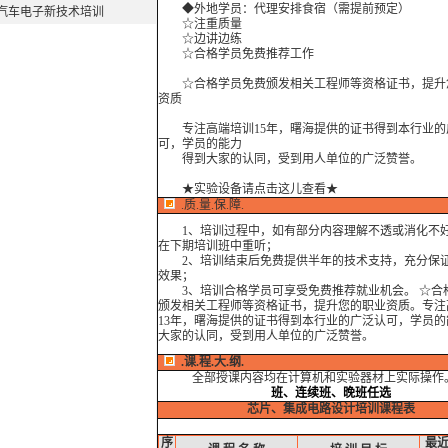
◆外地学员：代理安排食宿（需提前预定）
汽车电子新技术培训
☆注重质量
☆边讲边练
☆合格学员免费推荐工作
☆合格学员免费颁发相关工程师等资格证书，提升
资质
专注高端培训15年，曙海提供的证书得到本行业的
可，学员的能力
得到大家的认同，受到用人单位的广泛赞誉。
★实验设备请点击这儿查看★
.质.量.保.障.
1、培训过程中，如有部分内容理解不透或消化不
在下期培训班中重听；
2、培训结束后免费提供半年的技术支持，充分保
效果；
3、培训合格学员可享受免费推荐就业机会。 ☆合
颁发相关工程师等资格证书，提升您的职业资质。专注
13年，曙海提供的证书得到本行业的广泛认可，学员的
大家的认同，受到用人单位的广泛赞誉。
.课.程.大.纲.
全部授课内容均在计算机和实验器材上实际操作
班、连续班、晚班任选
芯片、集成电路设计培训课程表
序
最