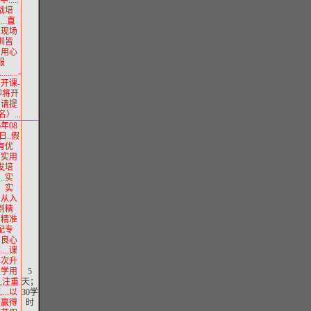
.....
战培
....直
、现场
训皆
..用心
服
........-
将开课-
即将开
，请提
）...
6年08
日..假
有优
..实用
发培
...实
、实
..从入
到精
..精准
配专
..良心
...课
再次升
..学用
5
,注重
天；
...以
30学
量赢得
时