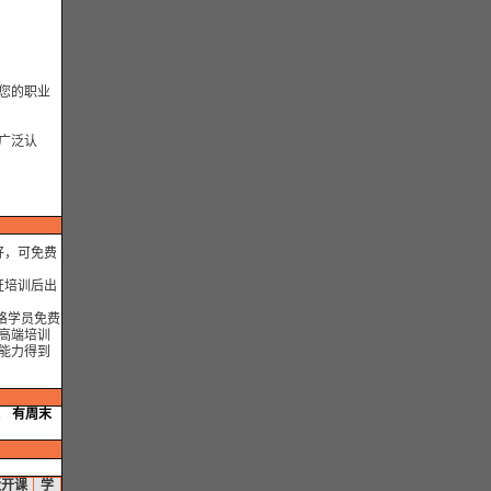
您的职业
广泛认
好，可免费
证培训后出
格学员免费
高端培训
能力得到
。
有
周末
近开课
学