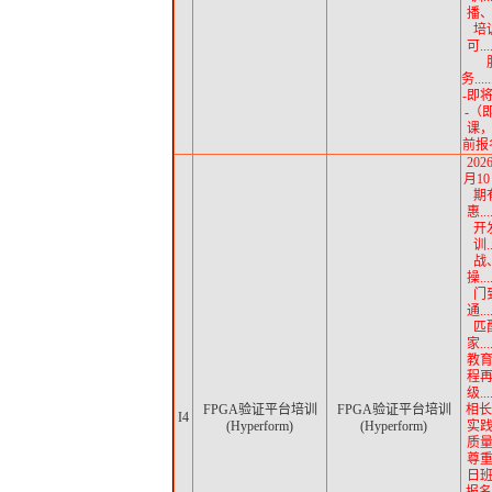
播
培
可..
务......
-即
-（
课
前报名
202
月10
期
惠..
开
训.
战
操..
门
通..
匹
家..
教育.
程
级..
FPGA验证平台培训
FPGA验证平台培训
相长
I4
(Hyperform)
(Hyperform)
实践.
质
尊
日