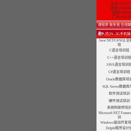
北京:010-51
西安:029-86
成都:40086
广州:020-6
课程表
联系我
在线
嵌入式OS--3G手机
Java/.NET/C#/SQ
班
C语言培训班
C++语言培训
JAVA语言培训
C#语言培训班
Oracle数据库培
SQL Server数据
软件测试培训
硬件测试培训
系统构架师培
Microsoft.NET Fram
训
Windows驱动开发
Delphi程序设计