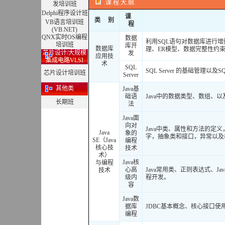
.课.程.大.纲.
发培训班
Delphi程序设计班
课
类 别
VB语言培训班
程
(VB.NET)
QNX实时OS编程
数据
利用SQL语句对数据库进行
培训班
库开
数据库
理、ER模型、数据完整性约
芯片设计/大规模
发
应用技
集成电路VLSI
术
SQL
SQL Server 的基础管理以及SQ
芯片设计培训班
Server
其他类
Java基
础语
Java中的数据类型、数组、
长期班
法
Java面
向对
Java中类、属性和方法的定义，J
Java
象的
字，抽象类和接口，异常以及
SE（Java
编程
核心技
技术
术）
Java核
与编程
心高
Java常用类、正则表达式、Ja
技术
级内
程开发。
容
Java数
据库
JDBC基本概念、核心接口使
编程