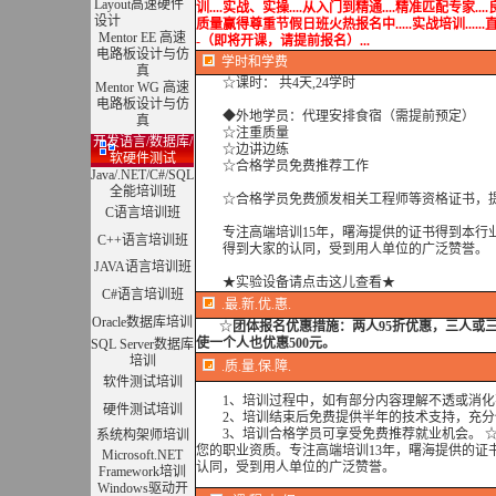
Layout高速硬件
训....实战、实操....从入门到精通....精准匹配专家...
设计
质量赢得尊重节假日班火热报名中.....实战培训......直播、现
Mentor EE 高速
-（即将开课，请提前报名）...
电路板设计与仿
学时
和学费
真
☆课时： 共4天,24学时
Mentor WG 高速
电路板设计与仿
◆外地学员：代理安排食宿（需提前预定）
真
☆注重质量
开发语言/数据库/
☆边讲边练
软硬件测试
☆合格学员免费推荐工作
Java/.NET/C#/SQL
全能培训班
☆合格学员免费颁发相关工程师等资格证书，提
C语言培训班
专注高端培训15年，曙海提供的证书得到本行
C++语言培训班
得到大家的认同，受到用人单位的广泛赞誉。
JAVA语言培训班
★实验设备请点击这儿查看★
C#语言培训班
.最.新.优.惠.
Oracle数据库培训
☆
团体报名优惠措施：
两人95折优惠，三人或
使一个人也优惠500元。
SQL Server数据库
培训
.质.量.保.障.
软件测试培训
1、培训过程中，如有部分内容理解不透或消化
硬件测试培训
2、培训结束后免费提供半年的技术支持，充分
3、培训合格学员可享受免费推荐就业机会。 ☆
系统构架师培训
您的职业资质。专注高端培训13年，曙海提供的证
Microsoft.NET
认同，受到用人单位的广泛赞誉。
Framework培训
Windows驱动开