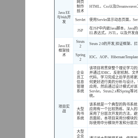
网页
制作
HTML、Css以及Dreamwea
技术
Java EE
与Web开
Servlet
使用Servlet显示动态页面，Se
发
在JSP中内嵌Java脚本，Jav
JSP
EL表达式，JSTL，以及开发
Struts
Struts 2.0的开发,验证
Java EE
2
框架技
Spring
术
IOC、AOP、HibernateTempla
2
该项目将贯穿整个理论学习的
企业
并通过JDBC、反射机制、文件
员工
代码，学习完成之后学员将更
信息
何更好进行类的分析与设计。
管理
应用，然后通过设计模式对该
系统
Servlet，Struts2.x和
统。
该系统是一个典型的购书系统，
项目实
大型
应用有一个比较熟练、深入的
战
购书
采用了分层次开发的方法，避
系统
员面前，本项目采用分模块的
际使用中分模块开发和分层次
大型
企业