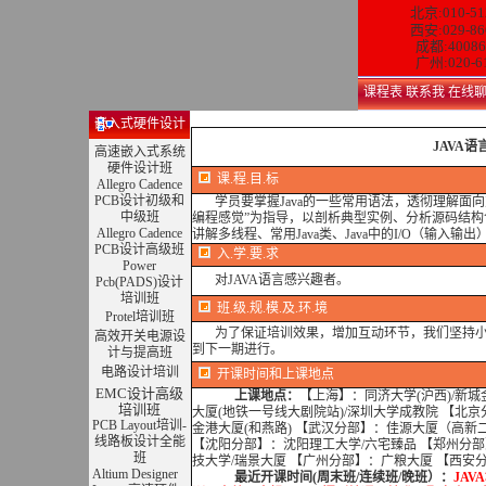
北京:010-51
西安:029-86
成都:40086
广州:020-6
课程表
联系我
在线
嵌入式硬件设计
JAVA
高速嵌入式系统
硬件设计班
课.程.目.标
Allegro Cadence
PCB设计初级和
学员要掌握Java的一些常用语法，透彻理解面
中级班
编程感觉”为指导，以剖析典型实例、分析源码结
Allegro Cadence
讲解多线程、常用Java类、Java中的I/O（输入输出
PCB设计高级班
入.学.要.求
Power
对JAVA语言感兴趣者。
Pcb(PADS)设计
培训班
班.级.规.模.及.环.境
Protel培训班
为了保证培训效果，增加互动环节，我们坚持小班
高效开关电源设
到下一期进行。
计与提高班
电路设计培训
开课时间和上课地点
EMC设计高级
上课地点：
【上海】：同济大学(沪西)/新城
培训班
大厦(地铁一号线大剧院站)/深圳大学成教院 【北
PCB Layout培训-
金港大厦(和燕路) 【武汉分部】：佳源大厦（高新
线路板设计全能
【沈阳分部】：沈阳理工大学/六宅臻品 【郑州分部
班
技大学/瑞景大厦 【广州分部】：广粮大厦 【西安
Altium Designer
最近开课时间(周末班/连续班/晚班）：
JAV