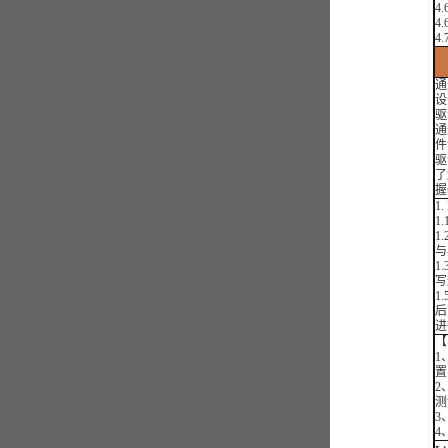
4.
4
4
通
设
驱
通
件
驱
了
握
1
1
1
与
1
写
1
后
进
【
1
置
2
测
3
4