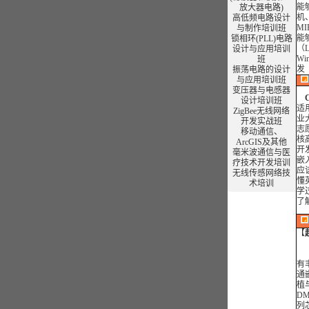
能
放大器电路)
机、
高低频电路设计
M
与制作培训班
能
锁相环(PLL)电路
（L
设计与应用培训
W
班
发
振荡电路的设计
与应用培训班
变压器与电感器
C
设计
培训班
适
ZigBee无线网络
业
开发实战班
志
移动通信、
核
ArcGIS
及其他
开
毫米波通信与医
嵌
疗技术开发培训
应
无线传感网络技
懂
术培训
学
了
【
有
通
植
D
列