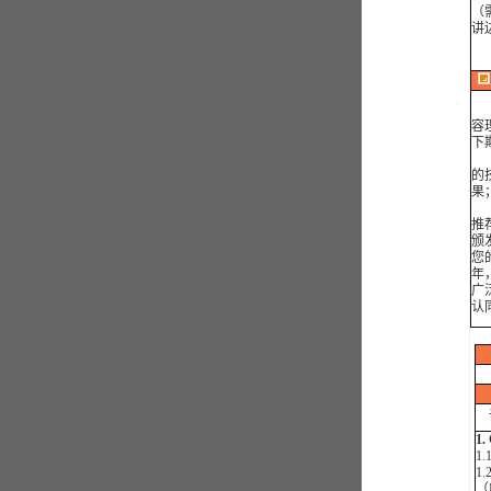
（
讲
☆
1
容
下
2
的
果
3
推
颁
您
年
广
认
1.
1.
1
（