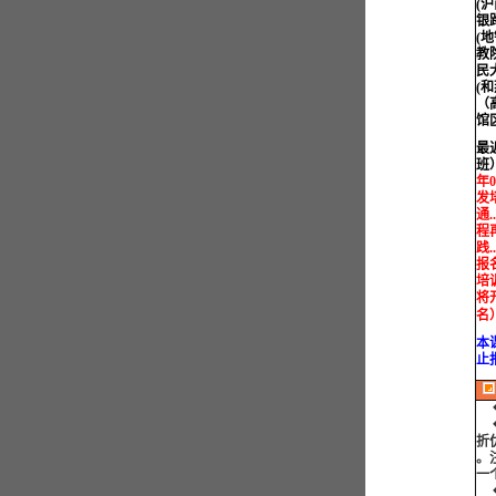
(
银
(
教
民
(
（
馆
最
班
年0
发培
通.
程
践
报名
培训皆
将
名）
本
止
折
。
一