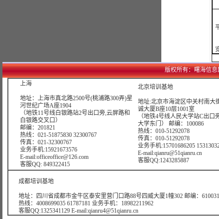
1
版权所有：曙海信息网络科技
上海
北京培训基地
地址：上海市真北路2500号(桃浦路300弄)星
地址:北京市海淀区中关村南大
河世纪广场A座1904
诚大厦B座10层1001室
（地铁11号线白银路站2号出口旁,云屏路和
（地铁4号线人民大学站C出口
白银路交叉口）
大学东门） 邮编：100086
邮编：201821
热线：010-51292078
热线：021-51875830 32300767
传真：010-51292078
传真：021-32300767
业务手机:15701686205 15313032
业务手机:15921673576
E-mail:qianru@51qianru.cn
E-mail:officeoffice@126.com
客服QQ:1243285887
客服QQ: 849322415
成都培训基地
地址：四川省成都市金牛区泰安里营门口路88号四威大厦1幢302 邮编：61003
热线：4008699035 61787181 业务手机：18982211962
客服QQ:1325341129 E-mail:qianru4@51qianru.cn