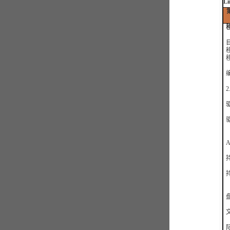
L
移
2
3
4
A
持
际