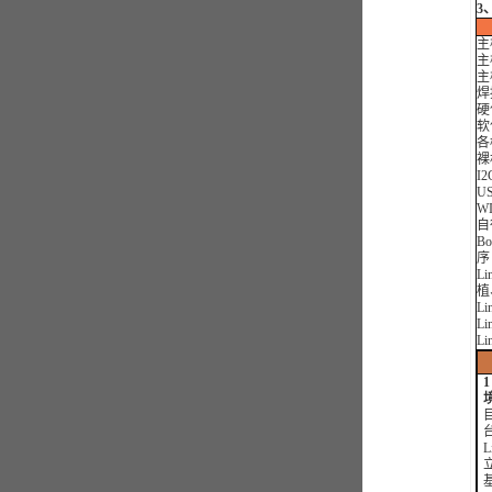
3
主
主
主
焊
硬
软
各
裸
I
U
W
自
Bo
序
L
植
L
L
Li
台