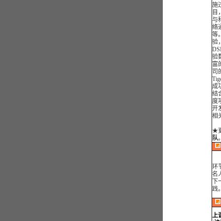
施
目
与
络
等
验
D
验
富
司的
Ti
成
结
度
开
相
★
队
为
环
名
下
践
上