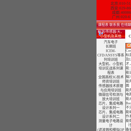
北京:010-51
西安:029-86
成都:40086
广州:020-6
课程表
联系我
在线
检测/传感器/大、
小型机及其他
C
汽车电子
长期班
Co
ICEM-
标
CFD/ANSYS等系
及
列培训班
才
大型机、小型机
能
培训实战系列课
能
程表
脑
全国高校3G技术
能
师资培训班
图
传感器技术原理
能
与应用培训班
电
微弱信号检测与
能
放大培训班
Bo
芯片、集成电路
不
设计系列一
能
芯片、集成电路
作
设计系列二
能
测量电子电路设
（
计
备
(滤波器和模拟OP