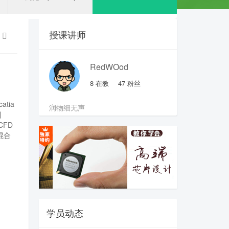
授课讲师
RedWOod
8
在教
47
粉丝
catia
润物细无声
训
CFD
混合
学员动态