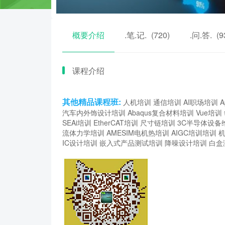
概要介绍
.笔.记.
(720)
.问.答.
(9
课程介绍
其他精品课程班:
人机培训
通信培训
AI职场培训
A
汽车内外饰设计培训
Abaqus复合材料培训
Vue培训
SEAi培训
EtherCAT培训
尺寸链培训
3C半导体设备
流体力学培训
AMESIM电机热培训
AIGC培训培训
IC设计培训
嵌入式产品测试培训
降噪设计培训
白盒