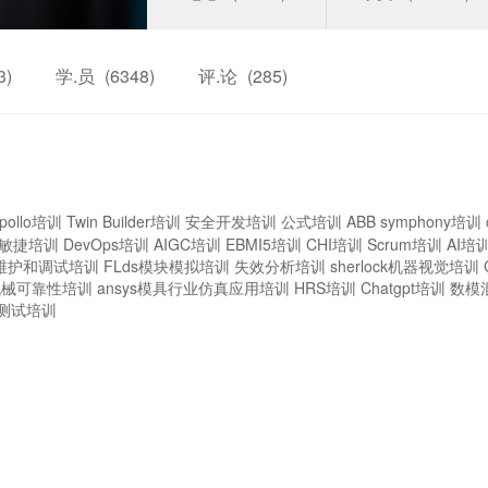
3)
学.员
(6348)
评.论
(285)
pollo培训
Twin Builder培训
安全开发培训
公式培训
ABB symphony培训
敏捷培训
DevOps培训
AIGC培训
EBMI5培训
CHI培训
Scrum培训
AI培
维护和调试培训
FLds模块模拟培训
失效分析培训
sherlock机器视觉培训
机械可靠性培训
ansys模具行业仿真应用培训
HRS培训
Chatgpt培训
数模
测试培训