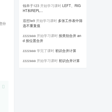
钱串子123
开始学习课时
LEFT、RIG
HT和REPL...
遐想lw9
开始学习课时
多张工作表中筛
您分
选不重复值
zzzzaaa
开始学习课时
按类别合并 an
d 按位置合并
zzzzaaa
学完了课时
初识合并计算
zzzzaaa
开始学习课时
初识合并计算