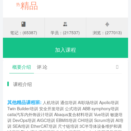
精品
热
笔记：(65387)
学员：(217537)
浏览：(277013)
加入课程
概要介绍
评.论
课程介绍
其他精品课程班:
人机培训
通信培训
AI职场培训
Apollo培训
Twin Builder培训
安全开发培训
公式培训
ABB symphony培训
catia汽车内外饰设计培训
Abaqus复合材料培训
Vue培训
敏捷培
训
DevOps培训
AIGC培训
EBMI5培训
CHI培训
Scrum培训
AI培
训
SEAi培训
EtherCAT培训
尺寸链培训
3C半导体设备维护和调