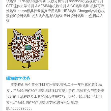
试培训
FLds模块模拟培训
失效分析培训
sherlock机器视觉培训
CFD流体力学培训
AMESIM电机热培训
AIGC培训培训
机械可靠
性培训
ansys模具行业仿真应用培训
HRS培训
Chatgpt培训
数模
混合IC设计培训
嵌入式产品测试培训
降噪设计培训
白盒测试培
训
曙海教学优势
本课程面向企事业项目实际需要,秉承二十一年积累的教学品
质，产品经理的写作训培训以项目实现为导向,老师将会与您分享
设计的全流程以及工具的综合使用技巧、经验。线上/线下/上门
皆可,产品经理的写作训培训专家,课程可定制,热
线:4008699035。