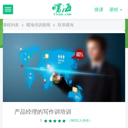
搜课
课程
T
o
g
课程列表
>
曙海培训新闻
>
联系曙海
g
l
e
n
a
v
i
g
a
t
i
o
n
产品经理的写作训培训
5
（9653人评价）