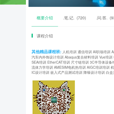
概要介绍
.笔.记.
(720)
.问.答.
(9
课程介绍
其他精品课程班:
人机培训
通信培训
AI职场培训
A
汽车内外饰设计培训
Abaqus复合材料培训
Vue培训
SEAi培训
EtherCAT培训
尺寸链培训
3C半导体设备
流体力学培训
AMESIM电机热培训
AIGC培训培训
IC设计培训
嵌入式产品测试培训
降噪设计培训
白盒