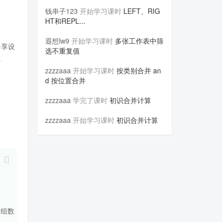
钱串子123
开始学习课时
LEFT、RIG
HT和REPL...
遐想lw9
开始学习课时
多张工作表中筛
分享设
选不重复值
。
zzzzaaa
开始学习课时
按类别合并 an
d 按位置合并
zzzzaaa
学完了课时
初识合并计算
zzzzaaa
开始学习课时
初识合并计算
因组数