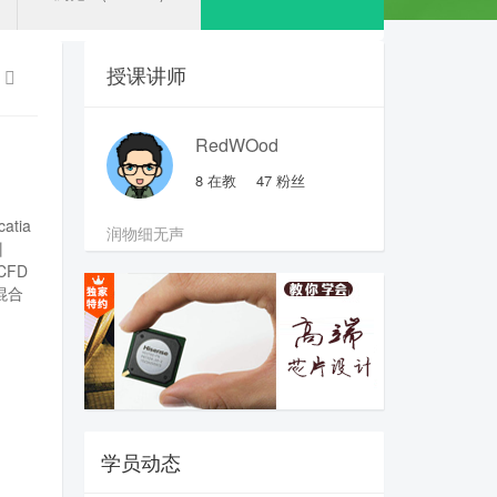
授课讲师
RedWOod
8
在教
47
粉丝
catia
润物细无声
训
CFD
混合
学员动态