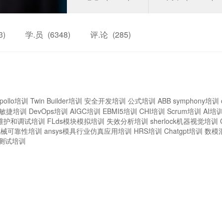
3)
学.员
(6348)
评.论
(285)
pollo培训
Twin Builder培训
安全开发培训
公式培训
ABB symphony培训
敏捷培训
DevOps培训
AIGC培训
EBMI5培训
CHI培训
Scrum培训
AI培
维护和调试培训
FLds模块模拟培训
失效分析培训
sherlock机器视觉培训
机械可靠性培训
ansys模具行业仿真应用培训
HRS培训
Chatgpt培训
数模
测试培训