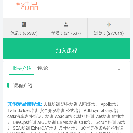
精品
热
笔记：(65387)
学员：(217537)
浏览：(277013)
加入课程
概要介绍
评.论
课程介绍
其他精品课程班:
人机培训
通信培训
AI职场培训
Apollo培训
Twin Builder培训
安全开发培训
公式培训
ABB symphony培训
catia汽车内外饰设计培训
Abaqus复合材料培训
Vue培训
敏捷培
训
DevOps培训
AIGC培训
EBMI5培训
CHI培训
Scrum培训
AI培
训
SEAi培训
EtherCAT培训
尺寸链培训
3C半导体设备维护和调