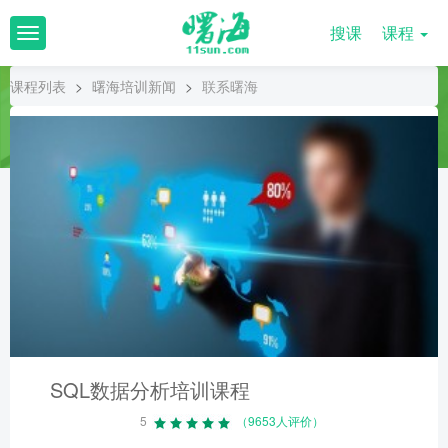
搜课
课程
T
o
g
课程列表
>
曙海培训新闻
>
联系曙海
g
l
e
n
a
v
i
g
a
t
i
o
n
SQL数据分析培训课程
5
（9653人评价）