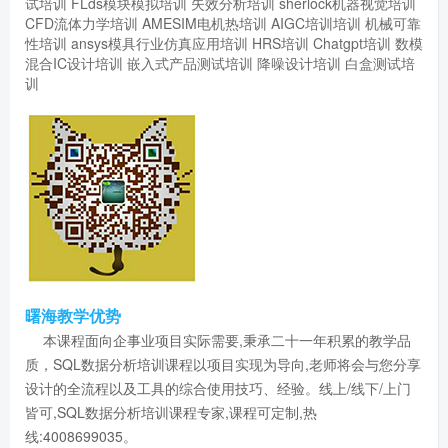
试培训
FLds模块模拟培训
失效分析培训
sherlock机器视觉培训
CFD流体力学培训
AMESIM电机热培训
AIGC培训培训
机械可靠
性培训
ansys模具行业仿真应用培训
HRS培训
Chatgpt培训
数模
混合IC设计培训
嵌入式产品测试培训
降噪设计培训
白盒测试培
训
曙海教学优势
本课程面向企事业项目实际需要,秉承二十一年积累的教学品
质，SQL数据分析培训课程以项目实现为导向,老师将会与您分享
设计的全流程以及工具的综合使用技巧、经验。线上/线下/上门
皆可,SQL数据分析培训课程专家,课程可定制,热
线:4008699035。