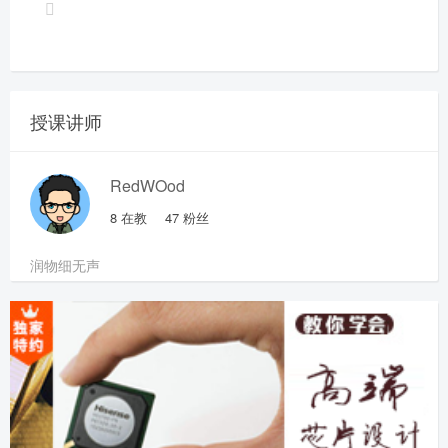
授课讲师
RedWOod
8
在教
47
粉丝
润物细无声