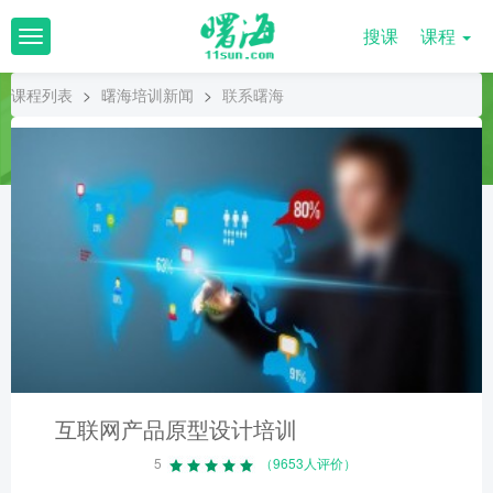
搜课
课程
T
o
g
课程列表
>
曙海培训新闻
>
联系曙海
g
l
e
n
a
v
i
g
a
t
i
o
n
互联网产品原型设计培训
5
（9653人评价）