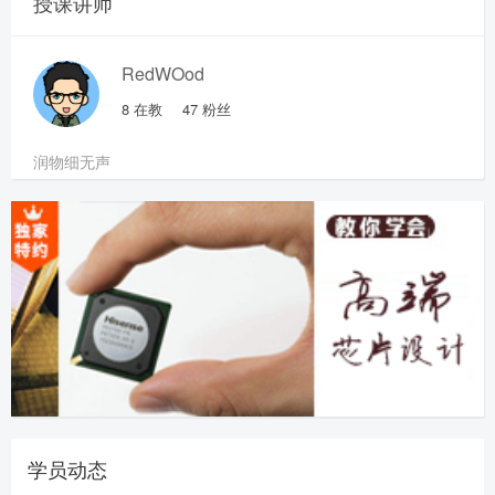
授课讲师
RedWOod
8
在教
47
粉丝
润物细无声
学员动态