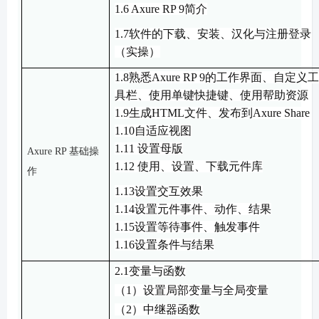
1.6
Axure RP 9简介
1.7
软件的下载、安装、汉化与
注册登录
（
实操
）
1.8熟悉Axure RP 9的工作界面、自定义
具栏、使用单键快捷键、使用帮助资源
1.9生成HTML文件、发布到Axure Share
1.10自适应视图
1.11 设置母版
Axure RP
基础操
1.12 使用、设置、下载元件库
作
1.13
设置交互效果
1.14
设置元件事件、动作、结果
1.15
设置等待事件
、
触发事件
1.16
设置条件与结果
2.1
变量与函数
（
1）
设置局部变量
与
全局变量
（
2
）
中继器函数