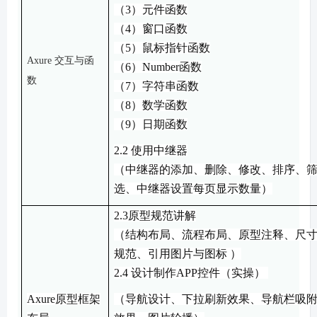
（
3
）
元件函数
（
4
）
窗口函数
（
5
）
鼠标指针函数
Axure
交互与函
（
6
）
Number函数
数
（
7
）
字符串函数
（
8
）
数学函数
（
9
）
日期函数
2.
2
使用中继器
（
中继器的添加
、
删除
、
修改
、
排序
、
选
、
中继器设置每页显示数量
）
2.3
原型规范讲解
（
结构布局
、
流程布局
、
原型注释
、
尺
规范
、
引用图片与图标
）
2.4
设计
制作
APP控件
（
实操
）
Axure
原型框架
（
导航设计
、
下拉刷新效果
、
导航栏吸