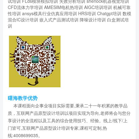
试培训
FLds模块模拟培训
失效分析培训
sherlock机器视觉培训
CFD流体力学培训
AMESIM电机热培训
AIGC培训培训
机械可靠
性培训
ansys模具行业仿真应用培训
HRS培训
Chatgpt培训
数模
混合IC设计培训
嵌入式产品测试培训
降噪设计培训
白盒测试培
训
曙海教学优势
本课程面向企事业项目实际需要,秉承二十一年积累的教学品
质，互联网产品原型设计培训以项目实现为导向,老师将会与您分
享设计的全流程以及工具的综合使用技巧、经验。线上/线下/上
门皆可,互联网产品原型设计培训专家,课程可定制,热
线:4008699035。