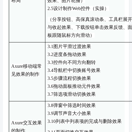
布局
效果
、
图片轮播
）
2.5
设计
制作
Web控件
（
实操
）
（
分享按钮
、
高保真滚动条
、
工具栏展
与收起效果
、
下载按钮单击效果反馈
、
板跟随鼠标方向滑动
）
3
.1图片平滑过渡效果
3
.2进度条拖动效果
3
.3控件向不同方向翻转
Axure
移动端常
3
.4导航栏中切换账号效果
见效果的制作
3
.5步骤流程切换效果
3
.6拖动面板推动元件效果
3
.7筛选项滑动切换效果
3.8
弹窗中筛选时间效果
3.9
调节声音大小效果
3.10
列表中列表项的完成与删除效果
Axure
交互效果
的制作