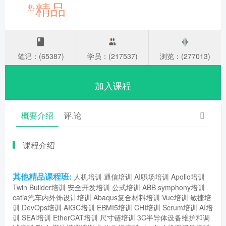
精品
热
笔记：(65387)
学员：(217537)
浏览：(277013)
加入课程
概要介绍
评.论
课程介绍
其他精品课程班:
人机培训
通信培训
AI职场培训
Apollo培训
Twin Builder培训
安全开发培训
公式培训
ABB symphony培训
catia汽车内外饰设计培训
Abaqus复合材料培训
Vue培训
敏捷培
训
DevOps培训
AIGC培训
EBMI5培训
CHI培训
Scrum培训
AI培
训
SEAi培训
EtherCAT培训
尺寸链培训
3C半导体设备维护和调