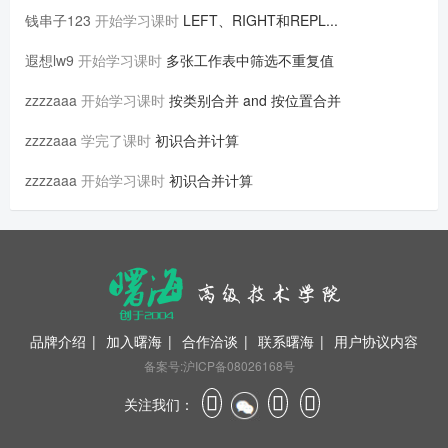
钱串子123
开始学习课时
LEFT、RIGHT和REPL...
遐想lw9
开始学习课时
多张工作表中筛选不重复值
zzzzaaa
开始学习课时
按类别合并 and 按位置合并
zzzzaaa
学完了课时
初识合并计算
zzzzaaa
开始学习课时
初识合并计算
品牌介绍
|
加入曙海
|
合作洽谈
|
联系曙海
|
用户协议内容
备案号:沪ICP备08026168号
关注我们：