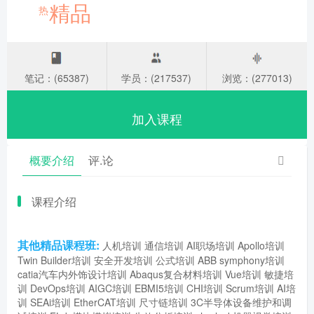
精品
热
笔记：(65387)
学员：(217537)
浏览：(277013)
加入课程
概要介绍
评.论
课程介绍
其他精品课程班:
人机培训
通信培训
AI职场培训
Apollo培训
Twin Builder培训
安全开发培训
公式培训
ABB symphony培训
catia汽车内外饰设计培训
Abaqus复合材料培训
Vue培训
敏捷培
训
DevOps培训
AIGC培训
EBMI5培训
CHI培训
Scrum培训
AI培
训
SEAi培训
EtherCAT培训
尺寸链培训
3C半导体设备维护和调