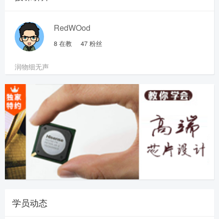
RedWOod
8
在教
47
粉丝
润物细无声
学员动态