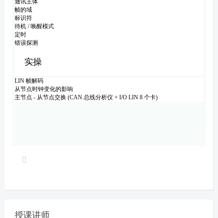
通讯主体
帧的域
标识符
待机 / 唤醒模式
定时
错误探测
实操
LIN 帧解码
从节点时钟变化的影响
主节点 - 从节点交换 (CAN 总线分析仪 + I/O LIN 8 个卡)
授课讲师