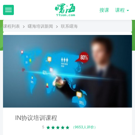
搜课
课程
T
o
g
课程列表
>
曙海培训新闻
>
联系曙海
g
l
e
n
a
v
i
g
a
t
i
o
n
IN协议培训课程
5
（9653人评价）