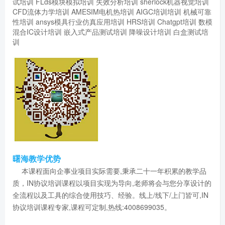
试培训
FLds模块模拟培训
失效分析培训
sherlock机器视觉培训
CFD流体力学培训
AMESIM电机热培训
AIGC培训培训
机械可靠
性培训
ansys模具行业仿真应用培训
HRS培训
Chatgpt培训
数模
混合IC设计培训
嵌入式产品测试培训
降噪设计培训
白盒测试培
训
曙海教学优势
本课程面向企事业项目实际需要,秉承二十一年积累的教学品
质，IN协议培训课程以项目实现为导向,老师将会与您分享设计的
全流程以及工具的综合使用技巧、经验。线上/线下/上门皆可,IN
协议培训课程专家,课程可定制,热线:4008699035。