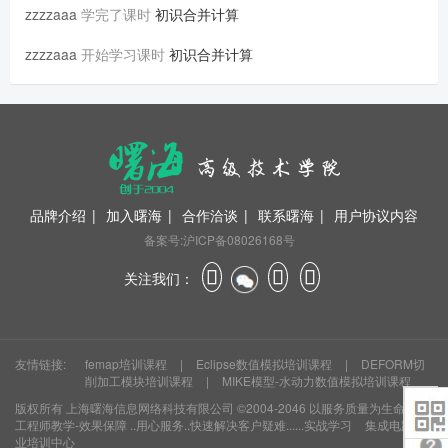
zzzzaaa
学完了课时
初识合并计算
zzzzaaa
开始学习课时
初识合并计算
品牌介绍
|
加入曙海
|
合作洽谈
|
联系曙海
|
用户协议内容
备案号:沪ICP备08026168号
关注我们：
友情链接:
femap培训课程
|
Eclipse数值模拟培训课程
|
DEFORM切
削加工模块培训课程
|
MIKE模型-水动力数值模拟培训课程
版权所有
上海曙海信息网络科技有限公司
©2004-2046 以服务质量为生命 资深
工程师教学-效果保障 ..用心服务..快速解决客户疑难......实战学习
集成电路就
业培训中心