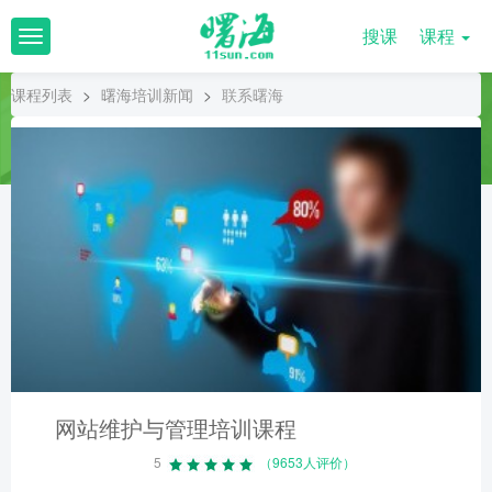
搜课
课程
T
o
g
课程列表
>
曙海培训新闻
>
联系曙海
g
l
e
n
a
v
i
g
a
t
i
o
n
网站维护与管理培训课程
5
（9653人评价）