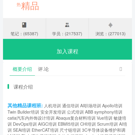
精品
热
笔记：(65387)
学员：(217537)
浏览：(277013)
加入课程
概要介绍
评.论
课程介绍
其他精品课程班:
人机培训
通信培训
AI职场培训
Apollo培训
Twin Builder培训
安全开发培训
公式培训
ABB symphony培训
catia汽车内外饰设计培训
Abaqus复合材料培训
Vue培训
敏捷培
训
DevOps培训
AIGC培训
EBMI5培训
CHI培训
Scrum培训
AI培
训
SEAi培训
EtherCAT培训
尺寸链培训
3C半导体设备维护和调