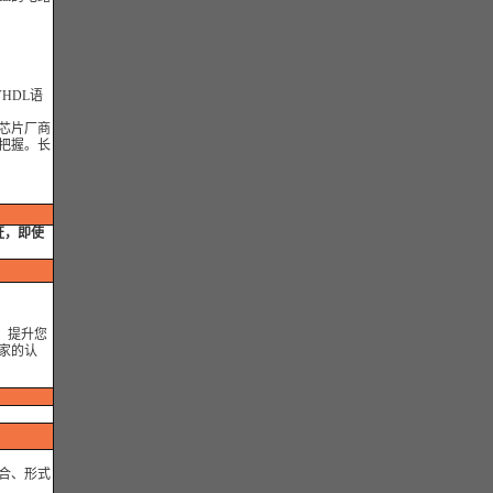
HDL语
芯片厂商
把握。长
证，即使
，提升您
家的认
合、形式