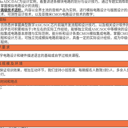
a-delta ADC/DAC为设计实例，着重讲述各模块电路的划分与设计技巧，通过专题实践帮
、掌握模拟电路设计的流程；
计高级技术进
阶，
内容以业界主流的音频产品为实例，进行模拟电路设计与版图设计的
术、可测性设计技术，以及亚微米CMOS电路设计技术的教学；
目标
熟悉并掌握典型数字ASIC/SOC芯片前端开发流程和设计技巧，以及相关设计软件
后学员可积累相当于1年左右的实际工作经验，能够独立完成ASIC/SOC中等模块的
拟集成电路基本原理与实际范例，能分析和设计各类CMOS模拟集成电路，掌握CMO
流程和设计方法，可独立完成模拟电路前端设计，具备一定的实际设计经验，成为中级模
工程师。
.要.求
电路设计和硬件描述语言的基础或自学过相关课程。
.规.模.及.环.境
证培训效果，增加互动环节，我们坚持小班授课，每期报名人数限3到5人，多余人
进行。
时间和地点
点：
【上海】：同济大学(沪西)/新城金郡商务楼(11号线白银路站) 【深圳分部】：电影
剧院站)/深圳大学成教院 【北京分部】：北京中山学院/福鑫大楼 【南京分部】：金港
【武汉分部】：佳源大厦（高新二路） 【成都分部】：领馆区1号（中和大道） 【沈阳
大学/六宅臻品 【郑州分部】：郑州大学/锦华大厦 【石家庄分部】：河北科技大学/
IC设计高级培训班：2026年08月10日..假期有优惠..
时间(周末班/连续班/晚班）
：
..实战、实操....从入门到精通....精准匹配专家....良心教育....课程再次升级....学
...以质量赢得尊重节假日班火热报名中.....实战培训......直播、现场培训皆可....用
.........--即将开课--（即将开课，请提前报名）...
时