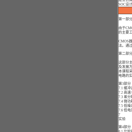
建立仿真
SOC设
第一部
由于C
的主要
CMOS
法。通过
第二部分
这部分主
及发展
本课程采
电路的
第3部分
7.1 缓
7.2 高
7.3 
7.4 
7.5 
7.6 
7
实验
第4部分
8.1 比