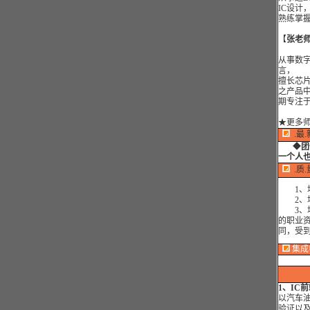
IC设计
熟练掌握1
【
张老
从事数字
言，
擅长芯
之产品
期专注
★
更多
.最.
◆
团
一个人也
.质.
1、培
2、培
3、培
的职业
同，受
集成
1
、IC
以汽车
验证以