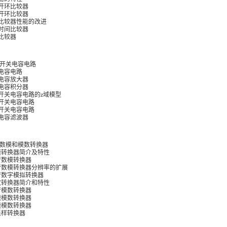
级开环比较器
他开环比较器
开环比较器性能的改进
散时间比较器
速比较器
 开关电容电路
关电容电路
关电容放大器
关电容积分器
两相开关电容电路的z域模型
一阶开关电容电路
二阶开关电容电路
关电容滤波器
 数模和模数转换器
 数模转换器简介及特性
并行数模转换器
 并行数模转换器分辨率的扩展
 串行数字模拟转换器
 模数转换器简介和特性
串行模数转换器
中速模数转换器
高速模数转换器
过采样转换器