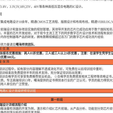
，
.8V，3.3V,5V,18V,25V，40V等各种高低压混合电路的IC设计。
师
】
集成电路设计10余年，精通CMOS工艺流程、版图设计和布局布线，精通VERILOG,V
片前端设计和复杂项目实施的规划管理，其领导开发的芯片已成功应用于数个国际知名
中。丰富的芯片开发经验，对于现今主流工艺下的同步数字芯片设计技术和流程有良好
于内存控制器等产品的研发，拥有数颗规模超过百万门的数字芯片成功流片经验.
师资力量请见
曙海师资团队
。
新.优.惠.
体报名优惠措施：
两人95折优惠，三人或三人以上9折优惠 。注意：在读学生凭学生
优惠500元。
量.保.障.
训过程中，如有部分内容理解不透或消化不好，可免费在以后培训班中重听；
训结束后免费提供半年的技术支持，充分保证培训后出效果；
训合格学员可享受免费推荐就业机会。 ☆合格学员免费颁发相关工程师等资格证书
资质。专注高端培训13年，曙海提供的证书得到本行业的广泛认可，学员的能力得到大
到用人单位的广泛赞誉。
电路IC设计高级研修培训班
第一阶段
前端设计详细流程介绍
油箱油量检测器的开发为例，演示和介绍IC芯片前端，从产品分析、功能划分到芯片综
及静态时序分析的详细开发流程。