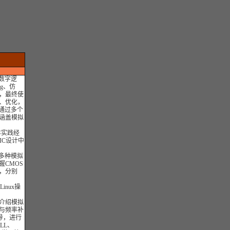
用数字逻
g、仿
，最终使
、优化，
通过多个
涵盖模拟
年实践经
IC设计中
多种模拟
CMOS
，分别
nux操
介绍模拟
与频率补
导，进行
LL、