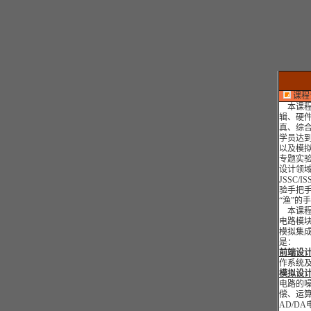
课程
本课程讲
辑、硬件
真、综
学员达
以及模
专题实
设计领
JSSC
验手把手
“渔”的
本课程
电路模
模拟集
是：
前端设
作系统
模拟设
电路的
偿、运算
AD/D