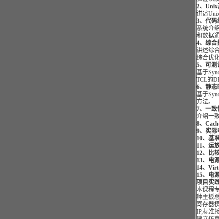
2
、Uni
讲述Un
3
、代码
系统介绍
和数据通
4
、综合
讲述综
综合优
5
、可测
基于Sy
TCL的
6
、静态
基于Sy
方法。
7
、一致
介绍一致性
8
、
Cach
9、实际
10、基准
11、运
12、比
13、电
14、Vir
15、电
项目实
本课程专
种主板总线
寄存器模
IP,标准