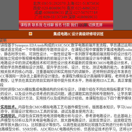
北京:010-51292078
上海:021-51875830
西安:029-86699670 南京:025-68662821
成都:4008699035 武汉:027-50767718
广州:020-61137349 深圳:4008699035
课程表
联系我
在线聊
报名
付款
我们
QQ聊
切换宽屏
集成电路IC设计高级研修培训班
说明
授基于Synopsys EDA tools构成的ASIC/SOC数字电路前端开发流程，学员通过运
描述语言完成一个中等规模的专题项目设计，在课程过程中掌握数字集成电路的codin
合、静态时序分析、可测性设计、一致性验证等一系列数字电路前端流程中的设计技巧
到能独立完成中等规模电路模块的前端设计水平。模拟前端设计当中建模、模拟、验证
拟电路设计中的测试电路技术和可测性设计技术和最新的亚微米CMOS电路设计技术，
验帮助学员熟悉模拟设计流程，提升学员分析、设计、优化、测试电路的能力。本课程
域相关技术的核心内容，注重基础知识和实用技巧的讲解外，还将特别讲授近年发表在
/ISSCC等国际一流杂志上最新的设计理念。本课程为模拟设计高端精华课程，老师将多
教授，让学员在真实的项目实践环境中提升技术水平，熟练使用EDA工具，真正掌握
手段
同时讲授CMOS模拟集成电路结构的分析与设计，详细介绍在不同应用指标要求下的
块的设计，以及设计所必须考虑的测试问题，通过课题实践范例和专题制作，让学员掌握
成电路的实际设计方法、实用技巧以及成熟的设计经验。本课程包括以下四个教学模块
计实用技术，
内容包含CMOS模拟电路工艺与器件模型分析，版图基本知识，学习Unix/Li
及命令，前端设计常用EDA工具的安装、调试及基本使用方法；
计实践培训，
内容包含实践性地电流镜电路分析与设计、参考源电路设计，在此基础上
噪声模型与分析以及开关电容电路设计、放大器电路设计、运放反馈设计、运放稳定性
跨导放大器(OTA)、比较器设计等技巧。以高性能运放和比较器为实例进行分析与指
A电路模型分析、SNR分析、ADC和DAC电路结构分析、仿真验证技术的学习。还将以P