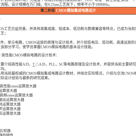
计划和仿真环境，完成整个项目的功能仿真到综合、STA，以及一致性验证,实现一
计流程。设计规模在万门级。在0.25um工艺库下，频率不小于100MHz。
第二阶段
CMOS模拟集成电路设计
分
MOS工艺日益完善，并具有高集成度、低成本、低功耗与数模兼容等特点，已成为当前
工艺；
器件，单元电路，CMOS运放的原理与设计技术，并介绍低电压、低功耗、高速运放的
该部分学习，使学员掌握CMOS模拟电路的基本设计技能。
 高性能CMOS模拟电路的设计技术：
要介绍高性能A/D，∑△A/D，PLL，SC等电路原理及设计技术，并提供当前主要研
方向。
用当前最权威的CMOS模拟集成电路设计教材，并结合实际情况，介绍与交流CNOS
实际设计经验与最新的研究成果。
 高性能cmos运算放大器
冲运算放大器
速/高频cmos运算放大器
差分输出运算放大器
微功耗运算放大器
低噪声运算放大器
低电压运算放大器
 比较器
较器的特性