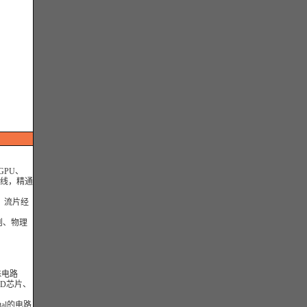
GPU、
布线，精通
PD、流片经
则、物理
殊电路
ED芯片、
tal的电路