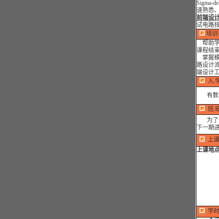
Sigm
速熟悉
前端设
试电路技
培训
帮助学员
课程结束
掌握模
路设计
端设计
入.学
有数字
班.级
为了保
下一期
上课
上课地
一号线大
燕路) 
沈阳理工
最近开课
发培训..
重实践.
务.....
学