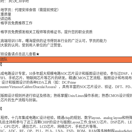
： 共5天,30学时
学员：代理安排食宿（需提前预定）
重质量
讲边练
学员免费推荐工作
学员免费颁发相关工程师等资格证书，提升您的职业资质
端培训15年，曙海提供的证书得到本行业的广泛认可，学员的能力
家的认同，受到用人单位的广泛赞誉。
实验设备请点击这儿查看★
团队
师
】
成电路设计专家，10多年超大规模电路SOC芯片设计和版图设计经验，参与过DSP、
WIFI、手机芯片、物联网芯片等芯片的研发。精通CMOS工艺流程、版图设计和布局
片 设计和版图设计的各种EDA工具（如：DC/Prime
ncounter/Virtuoso/Calibre/Dracula/Assura），具有丰富的SOC芯片设计、验证、DFT、
版图设计规则并进行验证及修改；熟练掌握Unix/Linux操作系统；熟悉CMOS设计规
及芯片的生产流程与封装。
师
】
程师，十几年集成电路IC设计经验，精通chip的规划、数字layout、analog layout和特
ut。先后主持和参与了近三百颗CHIP的设计与版图Layout工作,含MCU芯片、DSP芯片、L
、GPU芯片、通信芯片、LCD芯片、网络芯片、手机芯片等等。
C、ADC、RF、OP、PLL、PLA、LNA、ESD、ROM、RAM等多种制程analog&digi