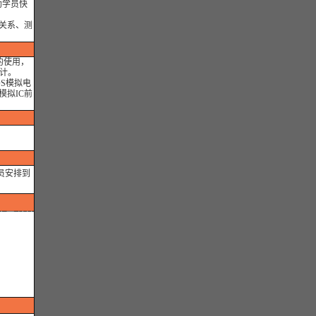
助学员快
关系、测
的使用，
设计。
S模拟电
拟IC前
员安排到
大厦(地铁
大厦(和
分部】：
瑞景大厦
..实用开
用相长,注
心服