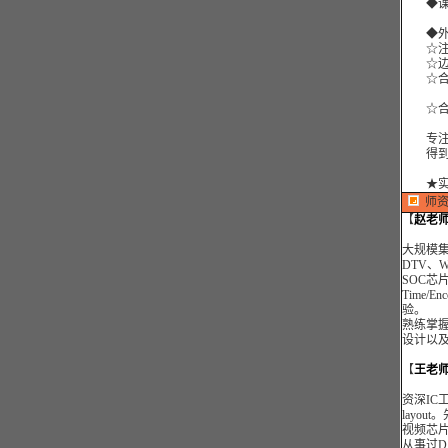
◆课时
◆外地
☆注
☆边
☆合格
☆合格
专注高
得到大
★
师资
【
赵老
大规模集
DTV、
SOC芯
Time/E
验。
熟练掌握
设计以
【
王老
资深IC工
layo
视频芯片
从事过DA