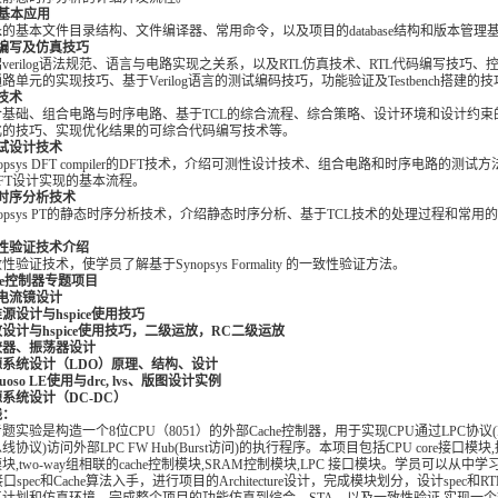
x基本应用
ix的基本文件目录结构、文件编译器、常用命令，以及项目的database结构和版本管理
编写及仿真技巧
verilog语法规范、语言与电路实现之关系，以及RTL仿真技术、RTL代码编写技巧、
路单元的实现技巧、基于Verilog语言的测试编码技巧，功能验证及Testbench搭建的技
技术
合基础、组合电路与时序电路、基于TCL的综合流程、综合策略、设计环境和设计约束
化的技巧、实现优化结果的可综合代码编写技术等。
试设计技术
nopsys DFT compiler的DFT技术，介绍可测性设计技术、组合电路和时序电路的测试
DFT设计实现的基本流程。
时序分析技术
nopsys PT的静态时序分析技术，介绍静态时序分析、基于TCL技术的处理过程和常用
性验证技术介绍
验证技术，使学员了解基于Synopsys Formality 的一致性验证方法。
e
控制器专题项目
电流镜设计
源设计与hspice使用技巧
放设计与hspice使用技巧，二级运放，RC二级运放
较器、振荡器设计
源系统设计（LDO）原理、结构、设计
tuoso LE使用与drc, lvs、版图设计实例
源系统设计（DC-DC）
践：
题实验是构造一个8位CPU（8051）的外部Cache控制器，用于实现CPU通过LPC协议(In
协议)访问外部LPC FW Hub(Burst访问)的执行程序。本项目包括CPU core接口模块
块,two-way组相联的cache控制模块,SRAM控制模块,LPC 接口模块。学员可以从中
接口spec和Cache算法入手，进行项目的Architecture设计，完成模块划分，设计spec和R