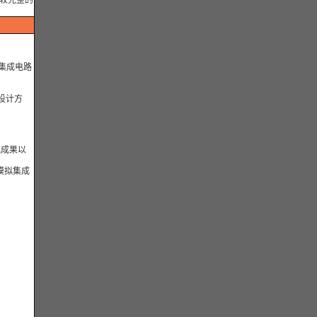
个较完整的
集成电路
设计方
究成果以
模拟集成