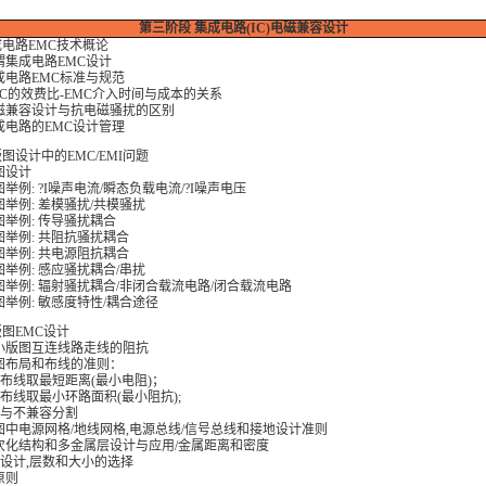
第三阶段 集成电路(IC)电磁兼容设计
电路EMC技术概论
何谓集成电路EMC设计
集成电路EMC标准与规范
EMC的效费比-EMC介入时间与成本的关系
电磁兼容设计与抗电磁骚扰的区别
集成电路的EMC设计管理
版图设计中的EMC/EMI问题
版图设计
图举例: ?I噪声电流/瞬态负载电流/?I噪声电压
版图举例: 差模骚扰/共模骚扰
版图举例: 传导骚扰耦合
版图举例: 共阻抗骚扰耦合
版图举例: 共电源阻抗耦合
版图举例: 感应骚扰耦合/串扰
版图举例: 辐射骚扰耦合/非闭合载流电路/闭合载流电路
版图举例: 敏感度特性/耦合途径
版图EMC设计
减小版图互连线路走线的阻抗
版图布局和布线的准则：
频布线取最短距离(最小电阻)；
频布线取最小环路面积(最小阻抗);
局与不兼容分割
版图中电源网格/地线网格,电源总线/信号总线和接地设计准则
层次化结构和多金属层设计与应用/金属距离和密度
叠设计,层数和大小的选择
原则