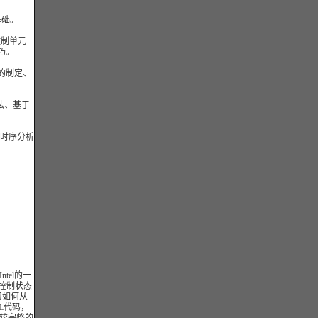
基础。
控制单元
巧。
的制定、
方法、基于
的时序分析
tel的一
,控制状态
学习如何从
TL代码，