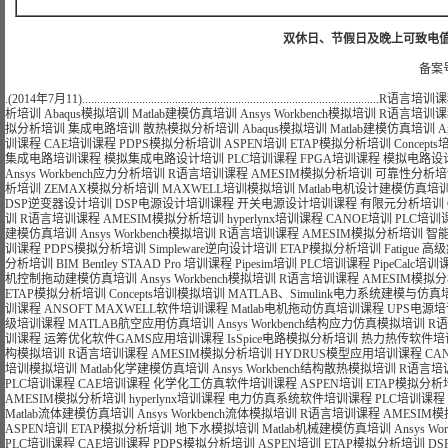
双休日、节假日及晚上可致电值班电话：
备案号
.(2014年7月11)...................................................................................................
R语言培训课
析培训
Abaqus模拟培训
Matlab建模仿真培训
Ansys Workbench模拟培训
R语言培训课
拟分析培训
集成电路培训
散热模拟分析培训
Abaqus模拟培训
Matlab建模仿真培训
A
训课程
CAE培训课程
PDPS模拟分析培训
ASPEN培训
ETAP模拟分析培训
Concep
集成电路培训课程
模拟集成电路设计培训
PLC培训课程
FPGA培训课程
模拟电路设
Ansys Workbench应力分析培训
R语言培训课程
AMESIM模拟分析培训
可靠性分析培
析培训
ZEMAX模拟分析培训
MAXWELL培训模拟培训
Matlab电机设计建模仿真培
DSP逆变器设计培训
DSP电源设计培训课程
开关电源设计培训课程
有限元分析培训
训
R语言培训课程
AMESIM模拟分析培训
hyperlynx培训课程
CANOE培训
PLC培训
建模仿真培训
Ansys Workbench模拟培训
R语言培训课程
AMESIM模拟分析培训
智
训课程
PDPS模拟分析培训
Simpleware逆向设计培训
ETAP模拟分析培训
Fatigue
分析培训
BIM Bentley STAAD Pro 培训课程
Pipesim培训
PLC培训课程
PipeCalc培训
机控制拖动建模仿真培训
Ansys Workbench模拟培训
R语言培训课程
AMESIM模拟
ETAP模拟分析培训
Concepts培训模拟培训
MATLAB、Simulink电力系统建模与仿真
训课程
ANSOFT MAXWELL软件培训课程
Matlab电机拖动仿真培训课程
UPS电源
级培训课程
MATLAB航空应用仿真培训
Ansys Workbench结构应力仿真模拟培训
R
训课程
运筹优化软件GAMS应用培训课程
IsSpice电路模拟分析培训
热力热传软件培
构模拟培训
R语言培训课程
AMESIM模拟分析培训
HYDRUS模型应用培训课程
CA
培训模拟培训
Matlab化学建模仿真培训
Ansys Workbench结构散热模拟培训
R语言培
PLC培训课程
CAE培训课程
化学化工仿真软件培训课程
ASPEN培训
ETAP模拟分析
AMESIM模拟分析培训
hyperlynx培训课程
电力仿真系统软件培训课程
PLC培训课程
Matlab流体建模仿真培训
Ansys Workbench流体模拟培训
R语言培训课程
AMESIM
ASPEN培训
ETAP模拟分析培训
地下水模拟培训
Matlab机械建模仿真培训
Ansys W
PLC培训课程
CAE培训课程
PDPS模拟分析培训
ASPEN培训
ETAP模拟分析培训
DS