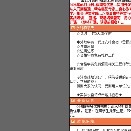
最近开课时间(周末班/连续班/晚
2026年08月10日..假期有优惠....实用开发培
从入门到精通....精准匹配专家....良心教育.
学用相长,注重实践....以质量赢得尊重节假
实战培训......直播、现场培训皆可....用心服务...
开课--（即将开课，请提前报名）...
学时
和学费
☆课时： 共5天,30学时
◆外地学员：代理安排食宿（需提
☆注重质量
☆边讲边练
☆合格学员免费推荐工作
☆合格学员免费颁发相关工程师等资
职业资质
专注高端培训15年，曙海提供的证
认可，学员的能力
得到大家的认同，受到用人单位的
★实验设备请点击这儿查看★
.最.新.优.惠.
☆
团体报名优惠措施：
两人95折优
折优惠 。注意：在读学生凭学生证，即使
元。
.质.量.保.障.
1、培训过程中，如有部分内容理解