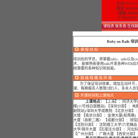
北京:010-51
西安:029-86
成都:40086
广州:020-6
课程表
联系我
在线
Ruby on Rails 培训
课.程.目.标
培训后的学员，将掌握ruby、rails以及css、ja
术， 能够熟练使用rails开发各种WE
统需要的各种知识和技能。
班.级.规.模.及.环.境
为了保证培训效果，增加互动环节，
课，每期报名人数限3到5人，多余人员
开课时间和上课地点
上课地点：
【上海】：同济大学(
楼(11号线白银路站) 【深圳分部】：电
剧院站)/深圳大学成教院 【北京分部】
大楼 【南京分部】：金港大厦(和燕路)
大厦（高新二路） 【成都分部】：领馆
【沈阳分部】：沈阳理工大学/六宅臻品
大学/锦华大厦 【石家庄分部】：河北科
【广州分部】：广粮大厦 【西安分部】