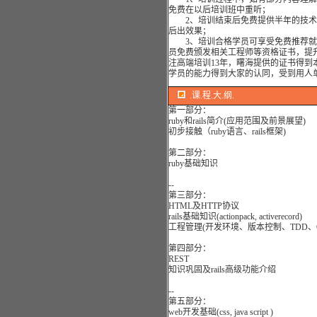
免费在以后培训班中重听；
2、培训结束后免费提供半年的技术
后出效果；
3、培训合格学员可享受免费推荐就
员免费颁发相关工程师等资格证书，提
注高端培训13年，曙海提供的证书得到
学员的能力得到大家的认同，受到用人
.课.程.大.纲.
第一部分：
ruby和rails简介(应用范围及前景展望)
初步接触（ruby语言、rails框架)
第二部分：
ruby基础知识
--
第三部分：
HTML及HTTP协议
rails基础知识(actionpack, activerecord)
工程管理(开发环境、版本控制、TDD、C
第四部分：
REST
知识巩固及rails高级功能介绍
--
第五部分：
web开发基础(css, java script )