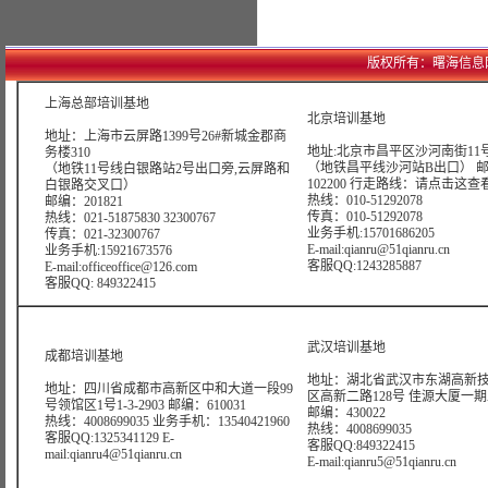
版权所有：曙海信息网络科技
上海总部培训基地
北京培训基地
地址：上海市云屏路1399号26#新城金郡商
地址:北京市昌平区沙河南街11号
务楼310
（地铁昌平线沙河站B出口） 
（地铁11号线白银路站2号出口旁,云屏路和
102200 行走路线：
请点击这查
白银路交叉口）
热线：010-51292078
邮编：201821
传真：010-51292078
热线：021-51875830 32300767
业务手机:15701686205
传真：021-32300767
E-mail:qianru@51qianru.cn
业务手机:15921673576
客服QQ:1243285887
E-mail:officeoffice@126.com
客服QQ: 849322415
武汉培训基地
成都培训基地
地址：湖北省武汉市东湖高新
地址：四川省成都市高新区中和大道一段99
区高新二路128号 佳源大厦一期A4
号领馆区1号1-3-2903 邮编：610031
邮编：430022
热线：4008699035 业务手机：13540421960
热线：4008699035
客服QQ:1325341129 E-
客服QQ:849322415
mail:qianru4@51qianru.cn
E-mail:qianru5@51qianru.cn