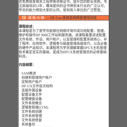
员免费颁发相关工程师等资格证书，提升您的职业资质。专
注高端培训13年，曙海提供的证书得到本行业的广泛认可，
学员的能力得到大家的认同，受到用人单位的广泛赞誉。
.课.程.大.纲.
--- HP-Unix系统及网络管理培训班
课程综述：
本课程是为了使学员能够在网络环境中成功地配置、管理、
维护和操作HP 9000工作站和服务器。该课程着重讲述配置
文件系统、外设、用户帐户，以及管理和配置系统核心、补
丁程序、应用软件，逻辑卷与磁盘管理高级技巧，以及必备
的硬件产品知识。本课程将为学员理解掌握HPUX主机管理
技术奠定坚实的基础，是成为HPUX系统管理员的必修基础
科目。
内容纲要：
· SAM概述
· 创建和管理用户帐户
· 定制用户账户
· HP-UX文件层次结构
· 连接外围设备
· 配置设备文件
· 配置硬盘设备
· 文件系统概念
· 逻辑卷管理(LVM)
· 文件系统创建
· 文件系统管理
· 文件系统修复
· 系统备份