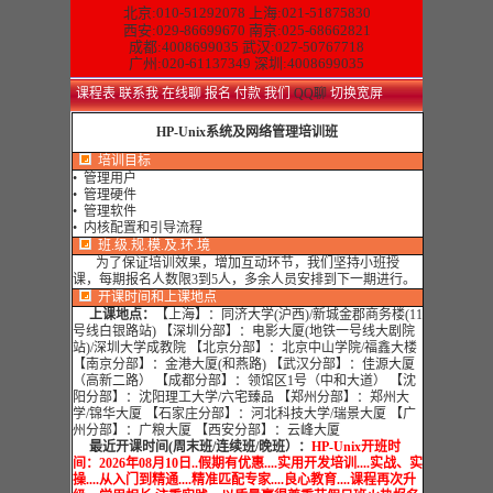
北京:010-51292078
上海:021-51875830
西安:029-86699670 南京:025-68662821
成都:4008699035 武汉:027-50767718
广州:020-61137349 深圳:4008699035
课程表
联系我
在线聊
报名
付款
我们
QQ聊
切换宽屏
HP-Unix系统及网络管理培训班
培训目标
• 管理用户
• 管理硬件
• 管理软件
• 内核配置和引导流程
班.级.规.模.及.环.境
为了保证培训效果，增加互动环节，我们坚持小班授
课，每期报名人数限3到5人，多余人员安排到下一期进行。
开课时间和上课地点
上课地点：
【上海】：同济大学(沪西)/新城金郡商务楼(11
号线白银路站) 【深圳分部】：电影大厦(地铁一号线大剧院
站)/深圳大学成教院 【北京分部】：北京中山学院/福鑫大楼
【南京分部】：金港大厦(和燕路) 【武汉分部】：佳源大厦
（高新二路） 【成都分部】：领馆区1号（中和大道） 【沈
阳分部】：沈阳理工大学/六宅臻品 【郑州分部】：郑州大
学/锦华大厦 【石家庄分部】：河北科技大学/瑞景大厦 【广
州分部】：广粮大厦 【西安分部】：云峰大厦
最近开课时间(周末班/连续班/晚班）：
HP-Unix开班时
间：2026年08月10日..假期有优惠....实用开发培训....实战、实
操....从入门到精通....精准匹配专家....良心教育....课程再次升