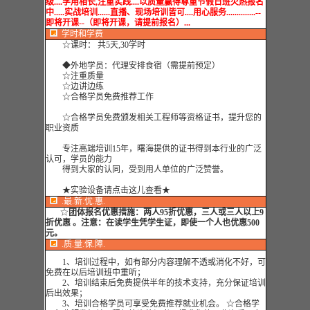
级....学用相长,注重实践....以质量赢得尊重节假日班火热报名
中.....实战培训......直播、现场培训皆可....用心服务..............--
即将开课--（即将开课，请提前报名）...
学时
和学费
☆课时： 共5天,30学时
◆外地学员：代理安排食宿（需提前预定）
☆注重质量
☆边讲边练
☆合格学员免费推荐工作
☆合格学员免费颁发相关工程师等资格证书，提升您的
职业资质
专注高端培训15年，曙海提供的证书得到本行业的广泛
认可，学员的能力
得到大家的认同，受到用人单位的广泛赞誉。
★实验设备请点击这儿查看★
.最.新.优.惠.
☆
团体报名优惠措施：
两人95折优惠，三人或三人以上9
折优惠 。注意：在读学生凭学生证，即使一个人也优惠500
元。
.质.量.保.障.
1、培训过程中，如有部分内容理解不透或消化不好，可
免费在以后培训班中重听；
2、培训结束后免费提供半年的技术支持，充分保证培训
后出效果；
3、培训合格学员可享受免费推荐就业机会。 ☆合格学